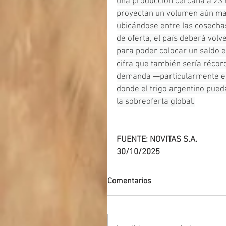
una producción cercana a 23 m
proyectan un volumen aún may
ubicándose entre las cosechas
de oferta, el país deberá vol
para poder colocar un saldo e
cifra que también sería récord
demanda —particularmente en 
donde el trigo argentino pued
la sobreoferta global.
FUENTE: NOVITAS S.A.
30/10/2025
Comentarios