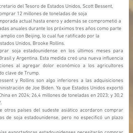
retario del Tesoro de Estados Unidos, Scott Bessent, 
omprar 12 millones de toneladas de soja 
emporada actual hasta enero y además se comprometió a 
ladas anuales durante los próximos tres años como parte 
plio con Beijing, lo cual fue ratificado por la 
Estados Unidos, Brooke Rollins.
rar soja estadounidense en los últimos meses para 
rasil y Argentina. Esta medida creó una nueva influencia 
ciones al agregar dolor económico a los agricultores 
do clave de Trump.
ssent y Rollins son algo inferiores a las adquisiciones 
inistración de Joe Biden. Ya que Estados Unidos exportó 
China en 2024; 26,4 millones de toneladas en 2023; y 30,2 
.
 otros países del sudeste asiático acordaron comprar 
as de soja estadounidense, pero no especificó un plazo 
ñías exportadoras estadounidenses necesitarán comprar 