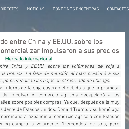
DIRECTOS
NOTICIAS
DONDE NOS ENCONTRAS
CONTACTOS
rdo entre China y EE.UU. sobre los
omercializar impulsaron a sus precios
Mercado internacional
ntre China y EE.UU. sobre los volúmenes de soja a 
us precios. La falta de mención al maíz presionó a sus 
trigo profundizan las bajas en el mercado de Chicago.
s futuros de la 
soja
 cayeron el debido a que la promesa 
de impulsar el comercio agrícola decepcionó a los 
lles sobre posibles compras. Ya que, después de la muy 
esidente de Estados Unidos, Donald Trump, y su homólogo 
comprometió a expandir el comercio agrícola con Estados 
ijing compraría volúmenes "tremendos" de soja, pero 