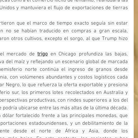
as contra el comercio ilícito de fentanilo, reanudara las 
nidos y mantuviera el flujo de exportaciones de tierras 
tieron que el marco de tiempo exacto seguía sin estar 
ún no se habían traducido en compras a gran escala, 
on otros cultivos, excepto el sorgo, al que Trump hizo 
 el mercado de 
trigo
 en Chicago profundiza las bajas, 
va del maíz y reflejando un escenario global de marcada 
emisferio norte continúa el ingreso de granos desde 
nia, con volúmenes abundantes y costos logísticos cada 
r Negro, lo que refuerza la oferta exportable y presiona 
ferio sur, los primeros lotes recolectados en Australia y 
rspectivas productivas, con rindes superiores a los del 
podría ubicarse entre las más altas de la última década. 
ólar fortalecido frente a las principales monedas, que 
xportaciones estadounidenses, y un debilitamiento de la 
ente desde el norte de África y Asia, donde los 