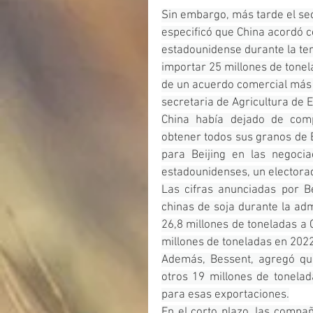
Sin embargo, más tarde el sec
especificó que China acordó c
estadounidense durante la t
importar 25 millones de tone
de un acuerdo comercial más am
secretaria de Agricultura de 
China había dejado de comp
obtener todos sus granos de B
para Beijing en las negocia
estadounidenses, un electora
Las cifras anunciadas por Be
chinas de soja durante la adm
26,8 millones de toneladas a 
millones de toneladas en 2022
Además, Bessent, agregó que
otros 19 millones de tonelad
para esas exportaciones.
En el corto plazo, las compa