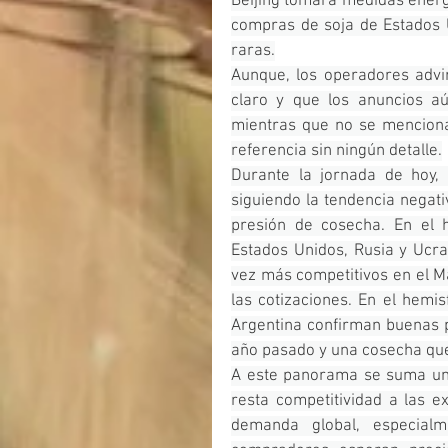
Beijing tomara medidas enérgic
compras de soja de Estados U
raras.
Aunque, los operadores advir
claro y que los anuncios a
mientras que no se mencionar
referencia sin ningún detalle.
Durante la jornada de hoy,
siguiendo la tendencia negati
presión de cosecha. En el h
Estados Unidos, Rusia y Ucra
vez más competitivos en el Ma
las cotizaciones. En el hemis
Argentina confirman buenas pe
año pasado y una cosecha que 
A este panorama se suma un d
resta competitividad a las e
demanda global, especialm