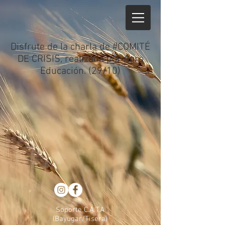
Disfrute de la charla de #COMITÉ
DE CRISIS, realizada por Agro
Educación. (29/10)
Soporte C.A.T.A
(Bayugar/Tisera)